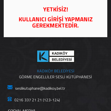
YETKİSİZ!
KULLANICI GİRİŞİ YAPMANIZ
GEREKMEKTEDİR.
KADIKÖY BELEDİYESİ
GÖRME ENGELLİLER SESLİ KÜTÜPHANESİ
seslikutuphane@kadikoy.bel.tr
0216 337 21 21 (123-124)