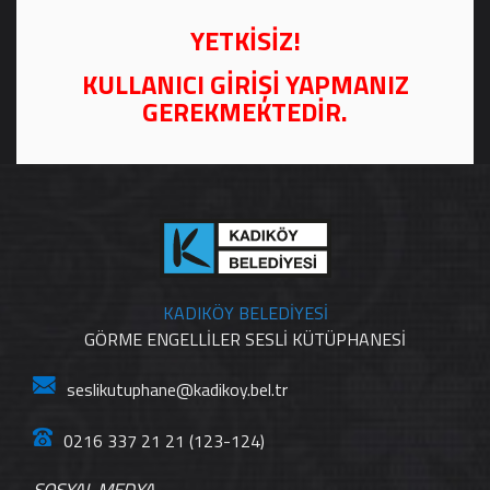
YETKİSİZ!
KULLANICI GİRİŞİ YAPMANIZ
GEREKMEKTEDİR.
KADIKÖY BELEDİYESİ
GÖRME ENGELLİLER SESLİ KÜTÜPHANESİ
seslikutuphane@kadikoy.bel.tr
0216 337 21 21 (123-124)