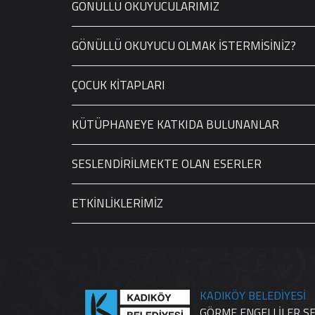
GÖNÜLLÜ OKUYUCULARIMIZ
GÖNÜLLÜ OKUYUCU OLMAK İSTERMİSİNİZ?
ÇOCUK KİTAPLARI
KÜTÜPHANEYE KATKIDA BULUNANLAR
SESLENDİRİLMEKTE OLAN ESERLER
ETKİNLİKLERİMİZ
KADIKÖY BELEDİYESİ
GÖRME ENGELLİLER S