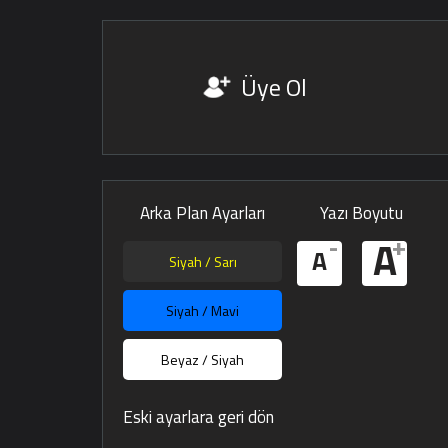
Üye Ol
Arka Plan Ayarları
Yazı Boyutu
-
+
A
A
Siyah / Sarı
Siyah / Mavi
Beyaz / Siyah
Eski ayarlara geri dön