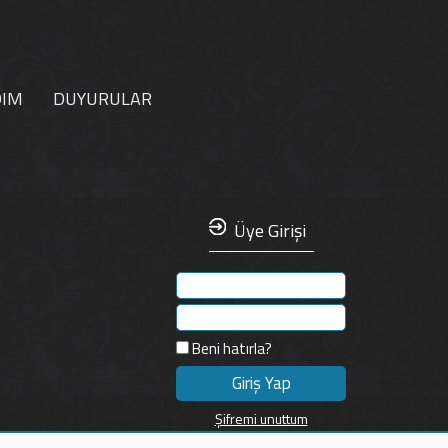
DIM
DUYURULAR
Üye Girişi
Beni hatırla?
Şifremi unuttum