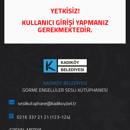
YETKİSİZ!
KULLANICI GİRİŞİ YAPMANIZ
GEREKMEKTEDİR.
KADIKÖY BELEDİYESİ
GÖRME ENGELLİLER SESLİ KÜTÜPHANESİ
seslikutuphane@kadikoy.bel.tr
0216 337 21 21 (123-124)