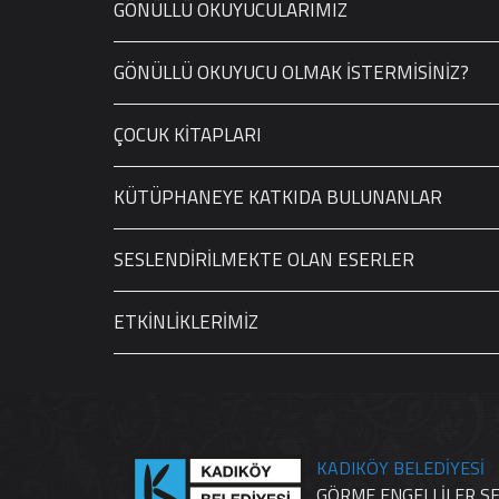
GÖNÜLLÜ OKUYUCULARIMIZ
GÖNÜLLÜ OKUYUCU OLMAK İSTERMİSİNİZ?
ÇOCUK KİTAPLARI
KÜTÜPHANEYE KATKIDA BULUNANLAR
SESLENDİRİLMEKTE OLAN ESERLER
ETKİNLİKLERİMİZ
KADIKÖY BELEDİYESİ
GÖRME ENGELLİLER S