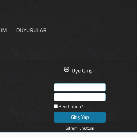
DIM
DUYURULAR
Üye Girişi
Beni hatırla?
Şifremi unuttum