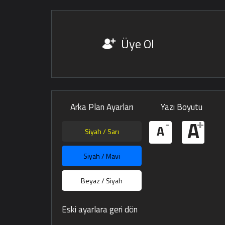
Üye Ol
Arka Plan Ayarları
Yazı Boyutu
-
+
A
A
Siyah / Sarı
Siyah / Mavi
Beyaz / Siyah
Eski ayarlara geri dön